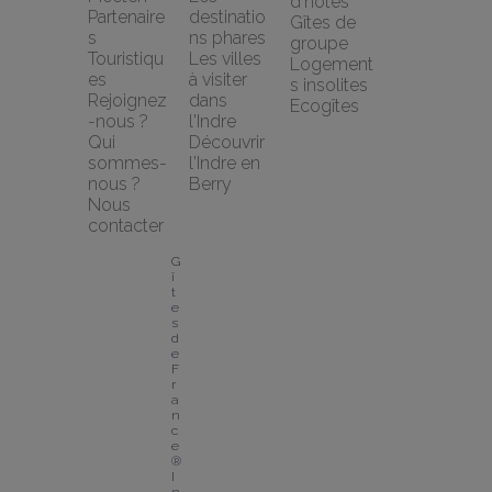
d'hôtes
Partenaire
destinatio
Gîtes de 
s 
ns phares
groupe
Touristiqu
Les villes 
Logement
es
à visiter 
s insolites
Rejoignez
dans 
Ecogîtes
-nous ?
l'Indre
Qui 
Découvrir 
sommes-
l'Indre en 
nous ?
Berry
Nous 
contacter
G
î
t
e
s 
d
e 
F
r
a
n
c
e
® 
I