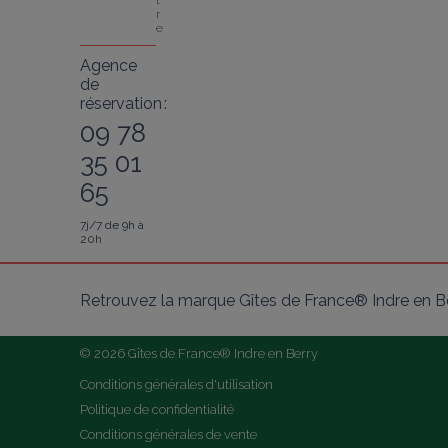
t
r
e
Agence
de
réservation :
09 78
35 01
65
7j/7 de 9h à
20h
Retrouvez la marque Gîtes de France® Indre en Be
© 2026 Gîtes de France® Indre en Berry
Conditions générales d'utilisation
Politique de confidentialité
Conditions générales de vente