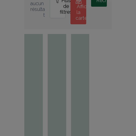
Plus
0
Rechercher
aucun 
de
Afficher
résulta
filtres
la
t
carte