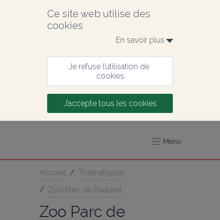
Ce site web utilise des 
cookies
En savoir plus 
Je refuse l’utilisation de 
cookies
J’accepte tous les cookies
Menu
Accueil
/
Thématiques
/
Zoo Parc de Beauval
Zoo Parc de 