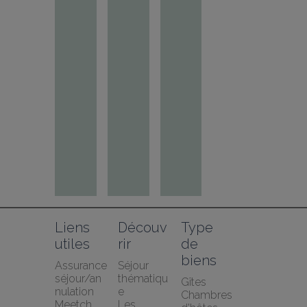
Liens 
Découv
Type 
utiles
rir
de 
biens
Assurance 
Séjour 
séjour/an
thématiqu
Gîtes
nulation 
e
Chambres 
Meetch
Les 