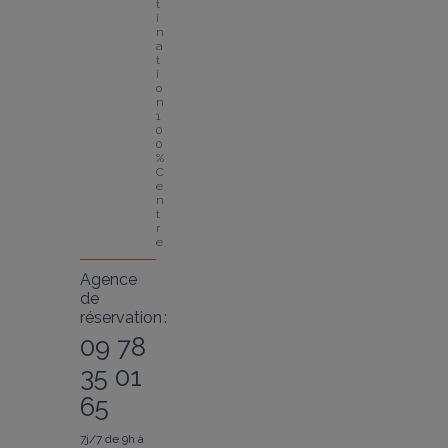
t
i
n
a
t
i
o
n 
1
0
0 
% 
C
e
n
t
r
e
Agence
de
réservation :
09 78
35 01
65
7j/7 de 9h à