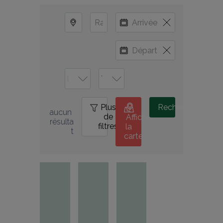
Plus
0
Rechercher
aucun 
de
Afficher
résulta
filtres
la
t
carte