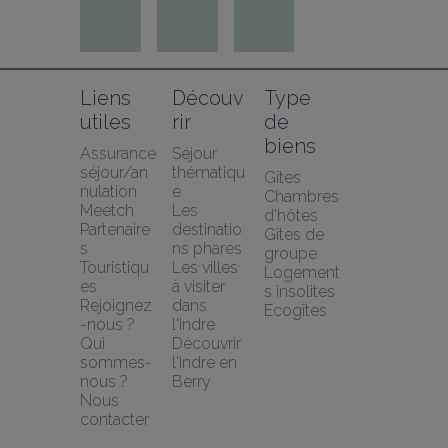
Liens 
Découv
Type 
utiles
rir
de 
biens
Assurance 
Séjour 
séjour/an
thématiqu
Gîtes
nulation 
e
Chambres 
Meetch
Les 
d'hôtes
Partenaire
destinatio
Gîtes de 
s 
ns phares
groupe
Touristiqu
Les villes 
Logement
es
à visiter 
s insolites
Rejoignez
dans 
Ecogîtes
-nous ?
l'Indre
Qui 
Découvrir 
sommes-
l'Indre en 
nous ?
Berry
Nous 
contacter