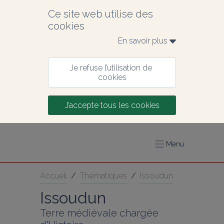
Ce site web utilise des 
cookies
En savoir plus 
Je refuse l’utilisation de 
cookies
J’accepte tous les cookies
Menu
Accueil
/
Thématiques
/
Issoudun
Issoudun
Terre médiévale chargée 