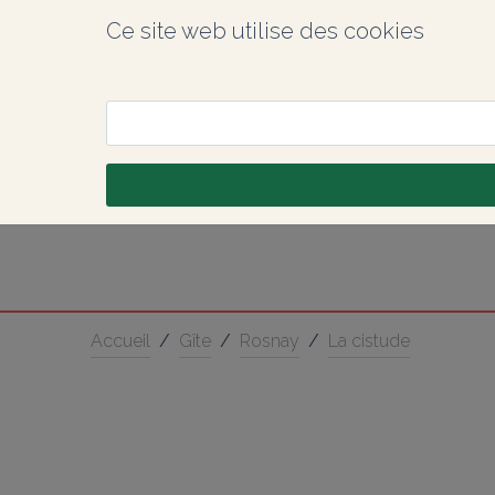
Ce site web utilise des cookies
Accueil
/
Gîte
/
Rosnay
/
La cistude