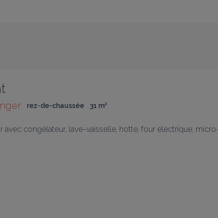
t
anger
rez-de-chaussée
31
 m
²
ateur avec congélateur, lave-vaisselle, hotte, four électrique, micr