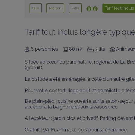
Tarif tout inclus
Gîte
Maison
Villa
Tarif tout inclus longère typiq
6 personnes
80 m²
3 lits
Animaux
Située au cœur du parc naturel régional de La Bren
(gratuit). 

La cistude a été aménagée, à côté d'un autre gîte,
Pour votre confort, linge de lit et de toilette offe
De plain-pied : cuisine ouverte sur le salon-séjour
accéder à la baignoire et aux lavabos), wc.

A l'extérieur : jardin clos et privatif. Parking devant l
Gratuit : Wi-Fi, animaux, bois pour la cheminée.