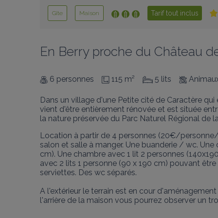
Tarif tout inclus
Gîte
Maison
En Berry proche du Château de
6 personnes
115 m²
5 lits
Animaux
Dans un village d'une Petite cité de Caractère qu
vient d'être entièrement rénovée et est située en
la nature préservée du Parc Naturel Régional de l
Location à partir de 4 personnes (20€/personne/nui
salon et salle à manger. Une buanderie / wc. Une 
cm). Une chambre avec 1 lit 2 personnes (140x190
avec 2 lits 1 personne (90 x 190 cm) pouvant être
serviettes. Des wc séparés.

A l'extérieur le terrain est en cour d'aménagement
l'arrière de la maison vous pourrez observer un 