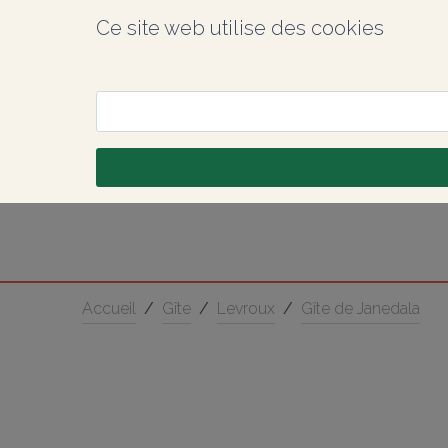
Ce site web utilise des cookies
Accueil
/
Gîte
/
Levroux
/
Gîte de Janedala