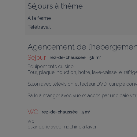
Séjours à thème
A la ferme
Télétravail
Agencement de l’hébergemen
Séjour
rez-de-chaussée
56
 m
²
Equipements cuisine :

Four, plaque induction, hotte, lave-vaisselle, réfrigé
Salon avec télévision et lecteur DVD, canapé conv
Salle à manger avec vue et accès par une baie vitré
WC
rez-de-chaussée
5
 m
²
wc

buanderie avec machine à laver