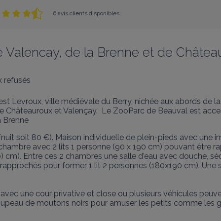
6 avis clients disponibles
 Valencay, de la Brenne et de Châtea
 refusés
i est Levroux, ville médiévale du Berry, nichée aux abords de 
tre Châteauroux et Valençay.  Le ZooParc de Beauval est acces
a Brenne
t soit 80 €). Maison individuelle de plein-pieds avec une imm
chambre avec 2 lits 1 personne (90 x 190 cm) pouvant être ra
) cm). Entre ces 2 chambres une salle d'eau avec douche, sè
 rapprochés pour former 1 lit 2 personnes (180x190 cm). Une 
 avec une cour privative et close ou plusieurs véhicules peuv
troupeau de moutons noirs pour amuser les petits comme les g