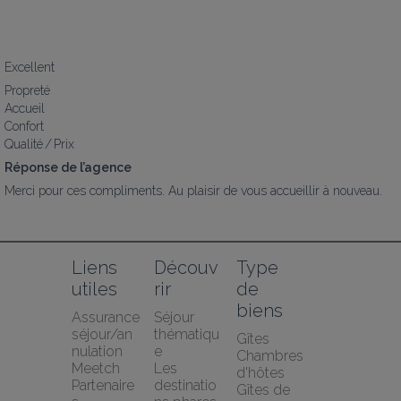
Excellent
Propreté
Accueil
Confort
Qualité / Prix
Réponse de l’agence
Merci pour ces compliments. Au plaisir de vous accueillir à nouveau.
Liens 
Découv
Type 
utiles
rir
de 
biens
Assurance 
Séjour 
séjour/an
thématiqu
Gîtes
nulation 
e
Chambres 
Meetch
Les 
d'hôtes
Partenaire
destinatio
Gîtes de 