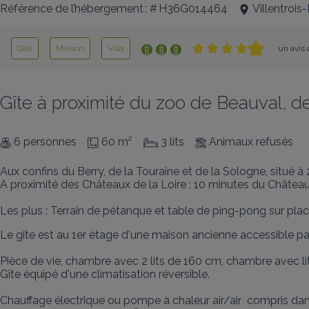
Référence de l’hébergement : # H36G014464
Villentrois
Gîte
Maison
Villa
un avis 
Gîte à proximité du zoo de Beauval, d
6 personnes
60 m²
3 lits
Animaux refusés
Aux confins du Berry, de la Touraine et de la Sologne, situé
A proximité des Châteaux de la Loire : 10 minutes du Château
Les plus : Terrain de pétanque et table de ping-pong sur place
Le gîte est au 1er étage d'une maison ancienne accessible par e
Pièce de vie, chambre avec 2 lits de 160 cm, chambre avec lit
Gîte équipé d'une climatisation réversible.

Chauffage électrique ou pompe à chaleur air/air  compris dans l