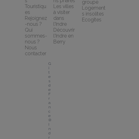
s 
ns phares
groupe
Touristiqu
Les villes 
Logement
es
à visiter 
s insolites
Rejoignez
dans 
Ecogîtes
-nous ?
l'Indre
Qui 
Découvrir 
sommes-
l'Indre en 
nous ?
Berry
Nous 
contacter
G
î
t
e
s 
d
e 
F
r
a
n
c
e
® 
I
n
d
r