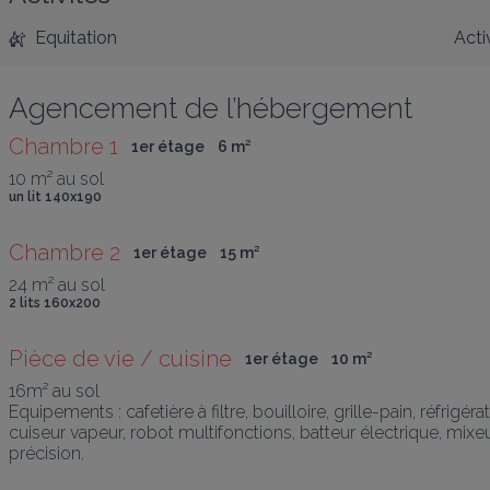
Equitation
Acti
Agencement de l’hébergement
Chambre 1
1er étage
6
 m
²
10 m² au sol
un lit 140x190
Chambre 2
1er étage
15
 m
²
24 m² au sol
2 lits 160x200
Pièce de vie / cuisine
1er étage
10
 m
²
16m² au sol

Equipements : cafetière à filtre, bouilloire, grille-pain, réfrig
cuiseur vapeur, robot multifonctions, batteur électrique, mixe
précision.