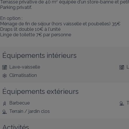
Terrasse privative de 40 m² équipée d'un store-banne et petit t
Parking privatif.

En option : 

Ménage de fin de séjour (hors vaisselle et poubelles) 35€

Draps lit double 10€ à l'unité

Linge de toilette 7€ par personne
Équipements intérieurs
Lave-vaisselle
L
Climatisation
Équipements extérieurs
Barbecue
T
Terrain / jardin clos
Activités