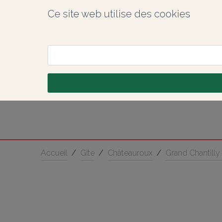
Ce site web utilise des cookies
Accueil
/
Gîte
/
Châteauroux
/
Grand Chantilly