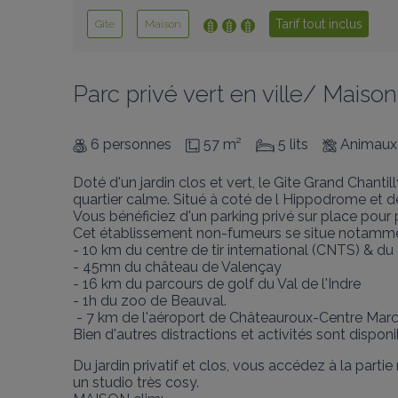
Tarif tout inclus
Gîte
Maison
Parc privé vert en ville/ Mais
6 personnes
57 m²
5 lits
Animaux
Doté d'un jardin clos et vert, le Gite Grand Chant
quartier calme. Situé à coté de l Hippodrome et d
Vous bénéficiez d'un parking privé sur place pour p
Cet établissement non-fumeurs se situe notammen
- 10 km du centre de tir international (CNTS) & du
- 45mn du château de Valençay

- 16 km du parcours de golf du Val de l'Indre

- 1h du zoo de Beauval.

 - 7 km de l'aéroport de Châteauroux-Centre Marcel Dassault.

Bien d'autres distractions et activités sont dispon
Du jardin privatif et clos, vous accédez à la parti
un studio très cosy.
