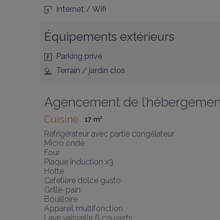
Internet / Wifi
Équipements extérieurs
Parking privé
Terrain / jardin clos
Agencement de l’hébergemen
Cuisine
17
 m
²
Réfrigérateur avec partie congélateur 

Micro onde 

Four

Plaque induction x3 

Hotte

Cafetière dolce gusto

Grille-pain

Bouilloire 

Appareil multifonction 

Lave vaisselle 6 couverts
