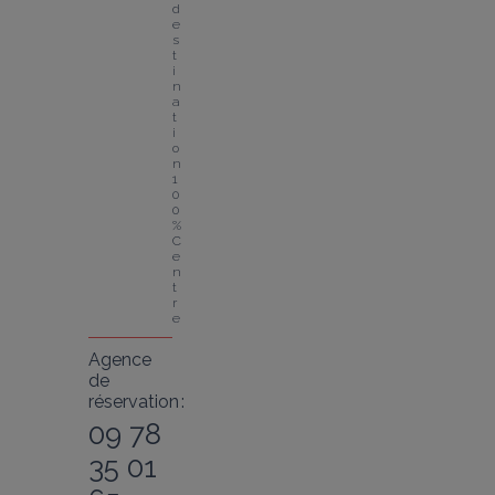
d
e
s
t
i
n
a
t
i
o
n 
1
0
0 
% 
C
e
n
t
r
e
Agence
de
réservation :
09 78
35 01