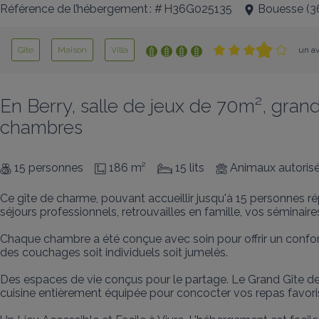
Référence de l’hébergement : # H36G025135
Bouesse
(
3
Gîte
Maison
Villa
un av
En Berry, salle de jeux de 70m², grand
chambres
15 personnes
186 m²
15 lits
Animaux autoris
Ce gîte de charme, pouvant accueillir jusqu'à 15 personnes 
séjours professionnels, retrouvailles en famille, vos séminaire
Chaque chambre a été conçue avec soin pour offrir un confort
des couchages soit individuels soit jumelés.

Des espaces de vie conçus pour le partage. Le Grand Gîte des
cuisine entièrement équipée pour concocter vos repas favoris