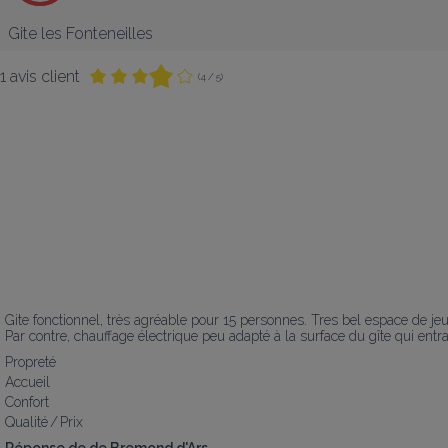
Gite les Fonteneilles
1 avis client
(4 / 5)
Gite fonctionnel, très agréable pour 15 personnes. Tres bel espace de jeu
Par contre, chauffage électrique peu adapté à la surface du gîte qui 
Propreté
Accueil
Confort
Qualité / Prix
Réponse de de Bremond d'Ars