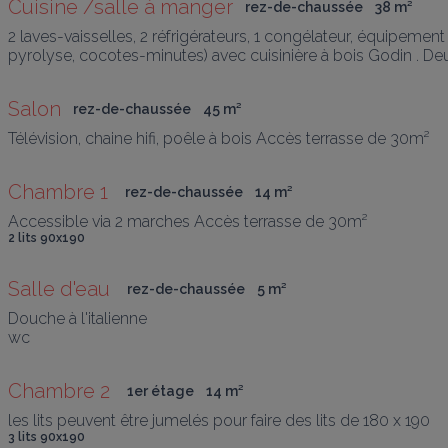
Cuisine /salle à manger
rez-de-chaussée
38
 m
²
2 laves-vaisselles, 2 réfrigérateurs, 1 congélateur, équipeme
pyrolyse, cocotes-minutes) avec cuisinière à bois Godin . De
Salon
rez-de-chaussée
45
 m
²
Télévision, chaine hifi, poêle à bois Accès terrasse de 30m²
Chambre 1 
rez-de-chaussée
14
 m
²
Accessible via 2 marches Accès terrasse de 30m²
2 lits 90x190
Salle d'eau 
rez-de-chaussée
5
 m
²
Douche à l'italienne 

wc
Chambre 2 
1er étage
14
 m
²
les lits peuvent être jumelés pour faire des lits de 180 x 190
3 lits 90x190