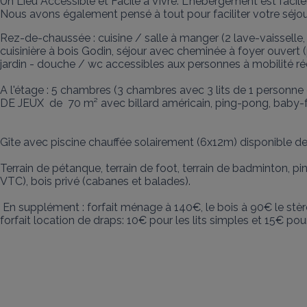
Un Lieu Accessible et Facile à Vivre. L'hébergement est facil
Nous avons également pensé à tout pour faciliter votre séjour 
Rez-de-chaussée : cuisine / salle à manger (2 lave-vaisselle, 
cuisinière à bois Godin, séjour avec cheminée à foyer ouvert (
jardin - douche / wc accessibles aux personnes à mobilité réd
A l'étage : 5 chambres (3 chambres avec 3 lits de 1 personne 
DE JEUX  de  70 m² avec billard américain, ping-pong, baby-f
Gîte avec piscine chauffée solairement (6x12m) disponible de
Terrain de pétanque, terrain de foot, terrain de badminton, pi
VTC), bois privé (cabanes et balades).

 En supplément : forfait ménage à 140€, le bois à 90€ le stère et le chauffage électrique (facturation à la consommation au delà de 8kwh par gîte et par jour), le 
forfait location de draps: 10€ pour les lits simples et 15€ pour