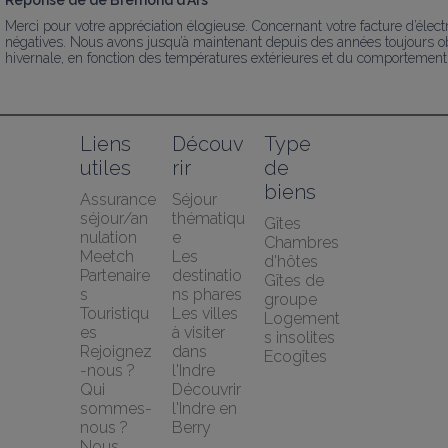
Merci pour votre appréciation élogieuse. Concernant votre facture d’élect
négatives. Nous avons jusqu’à maintenant depuis des années toujours obs
hivernale, en fonction des températures extérieures et du comportement 
Liens 
Découv
Type 
utiles
rir
de 
biens
Assurance 
Séjour 
séjour/an
thématiqu
Gîtes
nulation 
e
Chambres 
Meetch
Les 
d'hôtes
Partenaire
destinatio
Gîtes de 
s 
ns phares
groupe
Touristiqu
Les villes 
Logement
es
à visiter 
s insolites
Rejoignez
dans 
Ecogîtes
-nous ?
l'Indre
Qui 
Découvrir 
sommes-
l'Indre en 
nous ?
Berry
Nous 