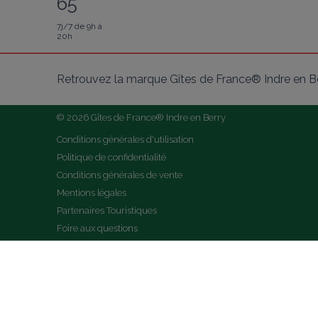
65
7j/7 de 9h à
20h
Retrouvez la marque Gîtes de France® Indre en Be
© 2026 Gîtes de France® Indre en Berry
Conditions générales d'utilisation
Politique de confidentialité
Conditions générales de vente
Mentions légales
Partenaires Touristiques
Foire aux questions