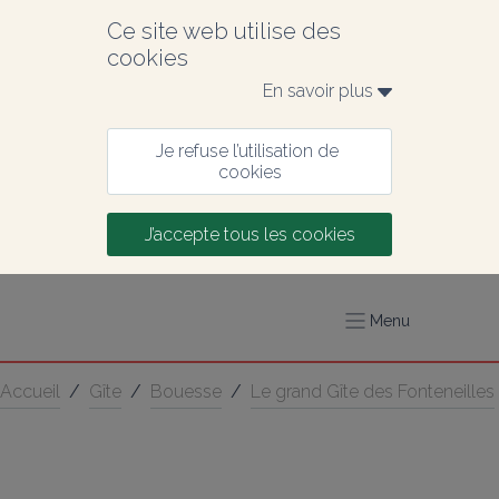
Ce site web utilise des 
cookies
En savoir plus 
Je refuse l’utilisation de 
cookies
J’accepte tous les cookies
Menu
Accueil
/
Gîte
/
Bouesse
/
Le grand Gîte des Fonteneilles