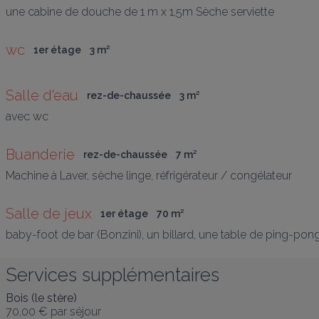
une cabine de douche de 1 m x 1,5m Sèche serviette
wc
1er étage
3
 m
²
Salle d'eau
rez-de-chaussée
3
 m
²
avec wc
Buanderie
rez-de-chaussée
7
 m
²
Machine à Laver, sèche linge, réfrigérateur / congélateur
Salle de jeux
1er étage
70
 m
²
baby-foot de bar (Bonzini), un billard, une table de ping-pong
Services supplémentaires
Bois (le stère)
70,00 €
par séjour