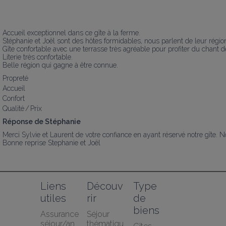
Accueil exceptionnel dans ce gîte à la ferme.

Stéphanie et Joël sont des hôtes formidables, nous parlent de leur région e
Gîte confortable avec une terrasse très agréable pour profiter du chant de
Literie très confortable.

Belle région qui gagne à être connue.
Propreté
Accueil
Confort
Qualité / Prix
Réponse de Stéphanie
Merci Sylvie et Laurent de votre confiance en ayant réservé notre gîte. Nou
Bonne reprise Stephanie et Joël
Liens 
Découv
Type 
utiles
rir
de 
biens
Assurance 
Séjour 
séjour/an
thématiqu