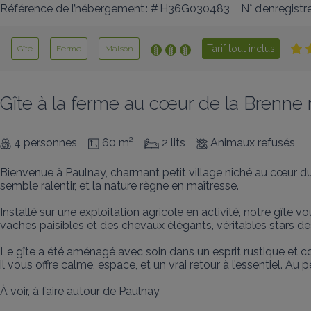
Référence de l’hébergement : # H36G030483
N° d’enregist
Tarif tout inclus
Gîte
Ferme
Maison
Gîte à la ferme au cœur de la Brenne 
4 personnes
60 m²
2 lits
Animaux refusés
Bienvenue à Paulnay, charmant petit village niché au cœur du 
semble ralentir, et la nature règne en maîtresse.

Installé sur une exploitation agricole en activité, notre gîte
vaches paisibles et des chevaux élégants, véritables stars de
Le gîte a été aménagé avec soin dans un esprit rustique et c
il vous offre calme, espace, et un vrai retour à l’essentiel. A
À voir, à faire autour de Paulnay
