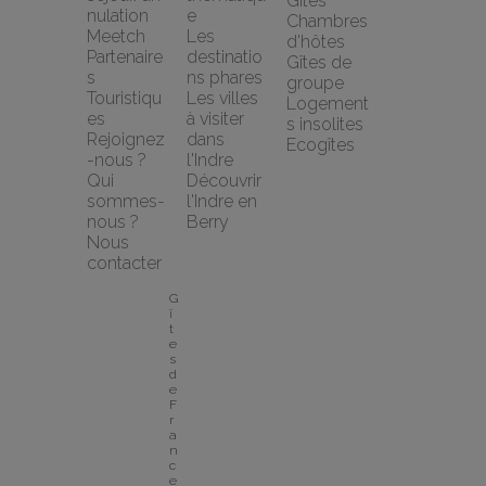
Gîtes
nulation 
e
Chambres 
Meetch
Les 
d'hôtes
Partenaire
destinatio
Gîtes de 
s 
ns phares
groupe
Touristiqu
Les villes 
Logement
es
à visiter 
s insolites
Rejoignez
dans 
Ecogîtes
-nous ?
l'Indre
Qui 
Découvrir 
sommes-
l'Indre en 
nous ?
Berry
Nous 
contacter
G
î
t
e
s 
d
e 
F
r
a
n
c
e