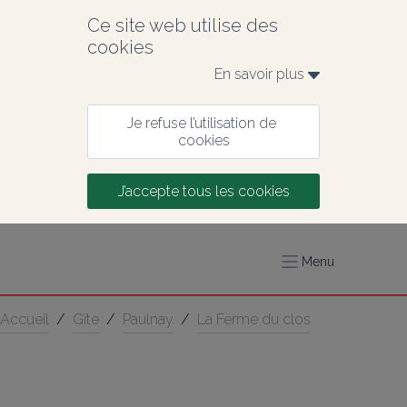
Ce site web utilise des 
cookies
En savoir plus 
Je refuse l’utilisation de 
cookies
J’accepte tous les cookies
Menu
Accueil
/
Gîte
/
Paulnay
/
La Ferme du clos