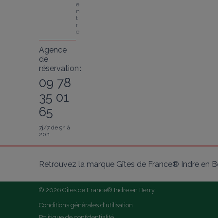
e
n
t
r
e
Agence
de
réservation :
09 78
35 01
65
7j/7 de 9h à
20h
Retrouvez la marque Gîtes de France® Indre en Be
© 2026 Gîtes de France® Indre en Berry
Conditions générales d'utilisation
Politique de confidentialité