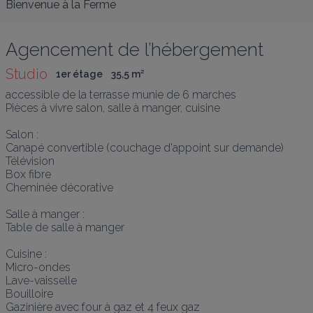
Bienvenue à la Ferme
Agencement de l’hébergement
Studio
1er étage
35,5
 m
²
accessible de la terrasse munie de 6 marches

Pièces à vivre salon, salle à manger, cuisine

Salon :

Canapé convertible (couchage d'appoint sur demande)

Télévision

Box fibre

Cheminée décorative

Salle à manger :

Table de salle à manger

Cuisine :

Micro-ondes

Lave-vaisselle

Bouilloire 

Gazinière avec four à gaz et 4 feux gaz
