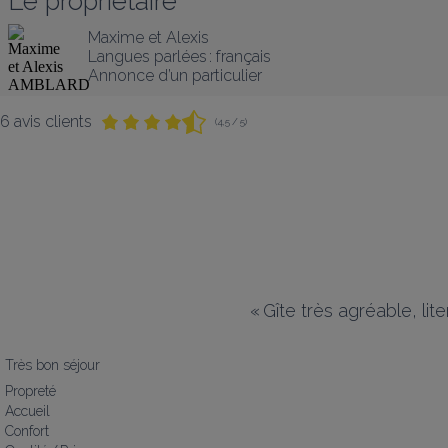
Le propriétaire
Maxime et Alexis
Langues parlées :
français
Annonce d’un particulier
6 avis clients
(4,5 / 5)
«
Gîte très agréable, lit
Très bon séjour
Propreté
Accueil
Confort