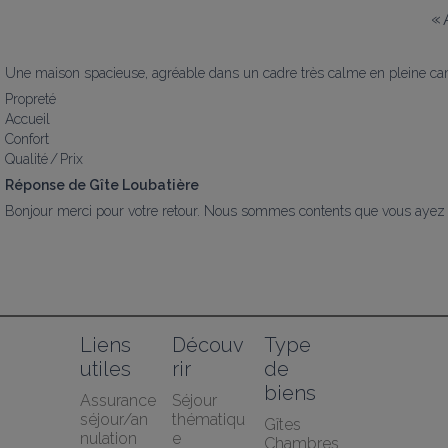
«
Une maison spacieuse, agréable dans un cadre très calme en pleine c
Propreté
Accueil
Confort
Qualité / Prix
Réponse de Gîte Loubatière
Bonjour merci pour votre retour. Nous sommes contents que vous ayez pa
Liens 
Découv
Type 
utiles
rir
de 
biens
Assurance 
Séjour 
séjour/an
thématiqu
Gîtes
nulation 
e
Chambres 