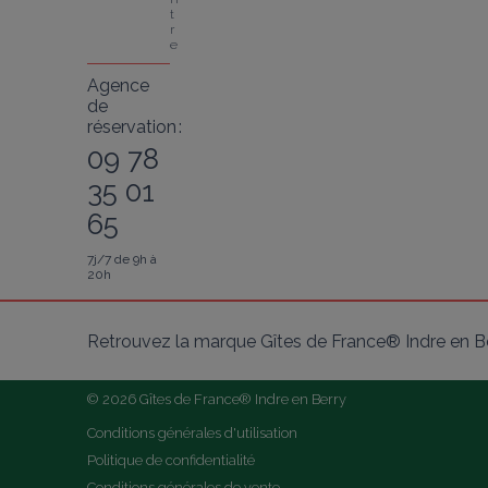
t
r
e
Agence
de
réservation :
09 78
35 01
65
7j/7 de 9h à
20h
Retrouvez la marque Gîtes de France® Indre en Be
© 2026 Gîtes de France® Indre en Berry
Conditions générales d'utilisation
Politique de confidentialité
Conditions générales de vente