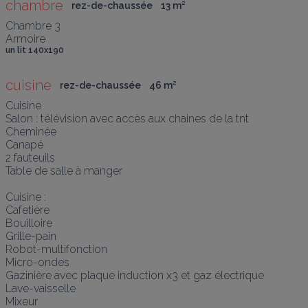
chambre
rez-de-chaussée
13
 m
²
Chambre 3

Armoire
un lit 140x190
cuisine
rez-de-chaussée
46
 m
²
Cuisine

Salon : télévision avec accès aux chaines de la tnt

Cheminée 

Canapé 

2 fauteuils

Table de salle à manger

Cuisine :

Cafetière 

Bouilloire 

Grille-pain 

Robot-multifonction 

Micro-ondes

Gazinière avec plaque induction x3 et gaz électrique 

Lave-vaisselle 

Mixeur
