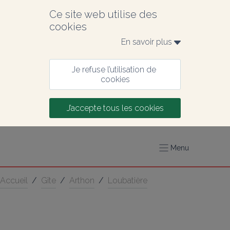
Ce site web utilise des 
cookies
En savoir plus 
Je refuse l’utilisation de 
cookies
J’accepte tous les cookies
Menu
Accueil
/
Gîte
/
Arthon
/
Loubatière