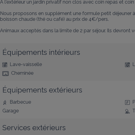
A l'extérieur un jardin privatif non clos avec coin repas et coi
Nous proposons en supplément une formule petit déjeuner à ré
boisson chaude (thé ou café) au prix de 4€/pers.

Animaux acceptés dans la limite de 2 par séjour. Ils devront ve
Équipements intérieurs
Lave-vaisselle
L
Cheminée
Équipements extérieurs
Barbecue
P
Garage
T
Services extérieurs