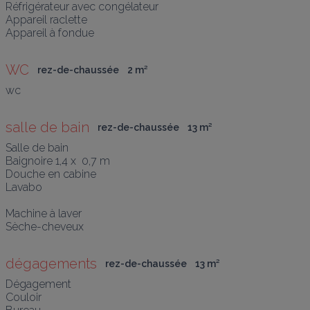
Réfrigérateur avec congélateur 

Appareil raclette 

Appareil à fondue
WC
rez-de-chaussée
2
 m
²
salle de bain
rez-de-chaussée
13
 m
²
Salle de bain

Baignoire 1,4 x  0,7 m

Douche en cabine

Lavabo

Machine à laver

Sèche-cheveux
dégagements
rez-de-chaussée
13
 m
²
Dégagement

Couloir
