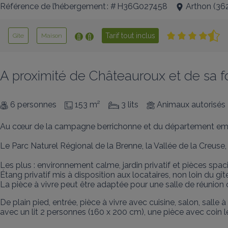
Référence de l’hébergement : # H36G027458
Arthon
(
36
Tarif tout inclus
Gîte
Maison
A proximité de Châteauroux et de sa fo
6 personnes
153 m²
3 lits
Animaux autorisés
Au cœur de la campagne berrichonne et du département emplac
Le Parc Naturel Régional de la Brenne, la Vallée de la Creus
Les plus : environnement calme, jardin privatif et pièces spaci
Étang privatif mis à disposition aux locataires, non loin du g
La pièce à vivre peut être adaptée pour une salle de réunion 
De plain pied, entrée, pièce à vivre avec cuisine, salon, sal
avec un lit 2 personnes (160 x 200 cm), une pièce avec coin le