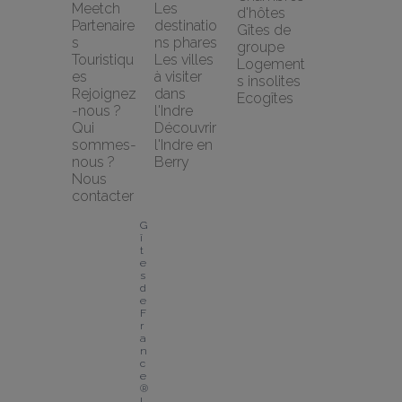
Meetch
Les 
d'hôtes
Partenaire
destinatio
Gîtes de 
s 
ns phares
groupe
Touristiqu
Les villes 
Logement
es
à visiter 
s insolites
Rejoignez
dans 
Ecogîtes
-nous ?
l'Indre
Qui 
Découvrir 
sommes-
l'Indre en 
nous ?
Berry
Nous 
contacter
G
î
t
e
s 
d
e 
F
r
a
n
c
e
® 
I