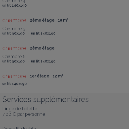
un lit 140x190
chambre
2ème étage
15
 m
²
un lit 90x190   •   un lit 140x190
chambre
2ème étage
un lit 90x190   •   un lit 140x190
chambre
1er étage
12
 m
²
un lit 140x190
Services supplémentaires
Linge de toilette
7,00 €
par personne
Draps lit double