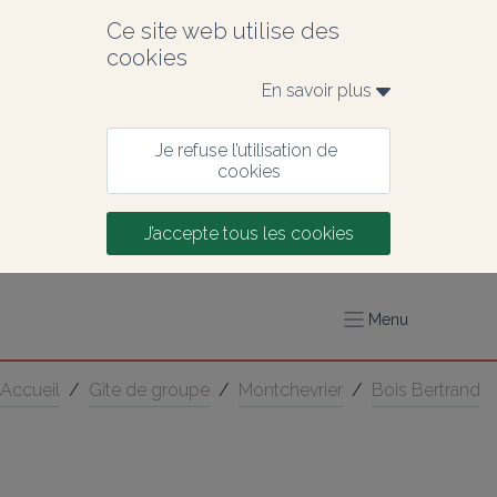
Ce site web utilise des 
cookies
En savoir plus 
Je refuse l’utilisation de 
cookies
J’accepte tous les cookies
Menu
Accueil
/
Gîte de groupe
/
Montchevrier
/
Bois Bertrand