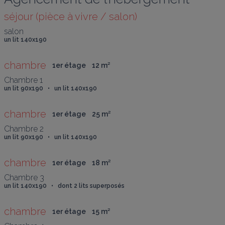
séjour (pièce à vivre / salon)
un lit 140x190
chambre
1er étage
12
 m
²
un lit 90x190   •   un lit 140x190
chambre
1er étage
25
 m
²
un lit 90x190   •   un lit 140x190
chambre
1er étage
18
 m
²
un lit 140x190   •   dont 2 lits superposés
chambre
1er étage
15
 m
²