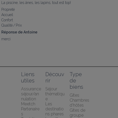
La piscine, les ânes, les lapins, tout est top!
Propreté
Accueil
Confort
Qualité / Prix
Réponse de Antoine
merci
Liens 
Découv
Type 
utiles
rir
de 
biens
Assurance 
Séjour 
séjour/an
thématiqu
Gîtes
nulation 
e
Chambres 
Meetch
Les 
d'hôtes
Partenaire
destinatio
Gîtes de 
s 
ns phares
groupe