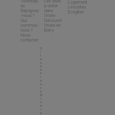
Touristiqu
Les villes 
Logement
es
à visiter 
s insolites
Rejoignez
dans 
Ecogîtes
-nous ?
l'Indre
Qui 
Découvrir 
sommes-
l'Indre en 
nous ?
Berry
Nous 
contacter
G
î
t
e
s 
d
e 
F
r
a
n
c
e
® 
I
n
d
r
e 