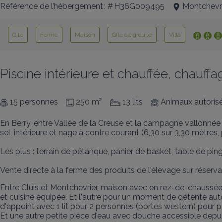
Référence de l’hébergement : # H36G009495
Montchevr
Gîte
Ferme
Maison
Gîte de groupe
Villa
Piscine intérieure et chauffée, chauff
15 personnes
250 m²
13 lits
Animaux autoris
En Berry, entre Vallée de la Creuse et la campagne vallonn
sel, intérieure et nage à contre courant (6,30 sur 3,30 mètres
Les plus : terrain de pétanque, panier de basket, table de pin
Vente directe à la ferme des produits de l'élevage sur réser
Entre Cluis et Montchevrier, maison avec en rez-de-chaussée :
et cuisine équipée. Et l'autre pour un moment de détente aut
d'appoint avec 1 lit pour 2 personnes (portes western) pour p
Et une autre petite pièce d'eau avec douche accessible depuis 