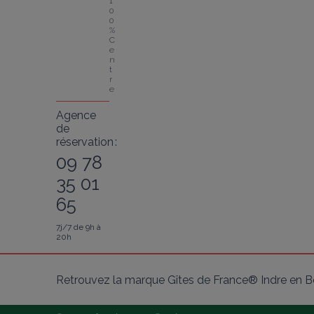
1
0
0 
% 
C
e
n
t
r
e
Agence
de
réservation :
09 78
35 01
65
7j/7 de 9h à
20h
Retrouvez la marque Gîtes de France® Indre en Be