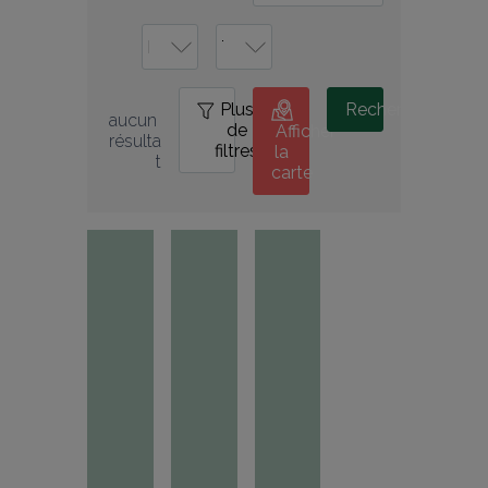
Plus
0
Rechercher
aucun 
de
Afficher
résulta
filtres
la
t
carte