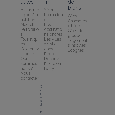
utiles
rir
de 
biens
Assurance 
Séjour 
séjour/an
thématiqu
Gîtes
nulation 
e
Chambres 
Meetch
Les 
d'hôtes
Partenaire
destinatio
Gîtes de 
s 
ns phares
groupe
Touristiqu
Les villes 
Logement
es
à visiter 
s insolites
Rejoignez
dans 
Ecogîtes
-nous ?
l'Indre
Qui 
Découvrir 
sommes-
l'Indre en 
nous ?
Berry
Nous 
contacter
G
î
t
e
s 
d
e 
F