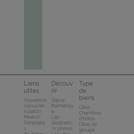
Liens 
Découv
Type 
utiles
rir
de 
biens
Assurance 
Séjour 
séjour/an
thématiqu
Gîtes
nulation 
e
Chambres 
Meetch
Les 
d'hôtes
Partenaire
destinatio
Gîtes de 
s 
ns phares
groupe