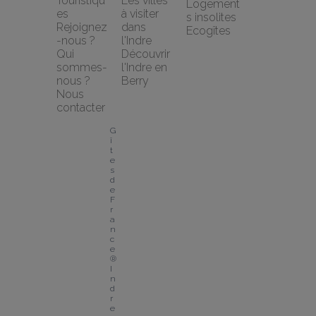
Touristiqu
Les villes 
Logement
es
à visiter 
s insolites
Rejoignez
dans 
Ecogîtes
-nous ?
l'Indre
Qui 
Découvrir 
sommes-
l'Indre en 
nous ?
Berry
Nous 
contacter
G
î
t
e
s 
d
e 
F
r
a
n
c
e
® 
I
n
d
r
e 