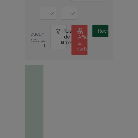
Plus
0
Rechercher
aucun 
de
Afficher
résulta
filtres
la
t
carte