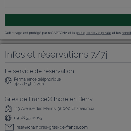
Cette page est protégé par reCAPTCHA et la
politique de vie privée
et les
condit
Infos et réservations 7/7j
Le service de réservation
Permanence téléphonique :
7j/7 de 9h à 20h
Gîtes de France® Indre en Berry
113 Avenue des Marins, 36000 Châteauroux
09 78 35 01 65
resa@chambres-gites-de-france.com