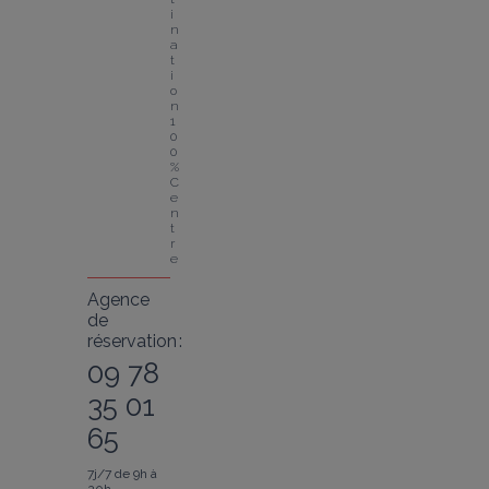
i
n
a
t
i
o
n 
1
0
0 
% 
C
e
n
t
r
e
Agence
de
réservation :
09 78
35 01
65
7j/7 de 9h à