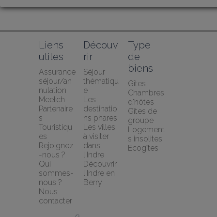
Liens 
Découv
Type 
utiles
rir
de 
biens
Assurance 
Séjour 
séjour/an
thématiqu
Gîtes
nulation 
e
Chambres 
Meetch
Les 
d'hôtes
Partenaire
destinatio
Gîtes de 
s 
ns phares
groupe
Touristiqu
Les villes 
Logement
es
à visiter 
s insolites
Rejoignez
dans 
Ecogîtes
-nous ?
l'Indre
Qui 
Découvrir 
sommes-
l'Indre en 
nous ?
Berry
Nous 
contacter
G